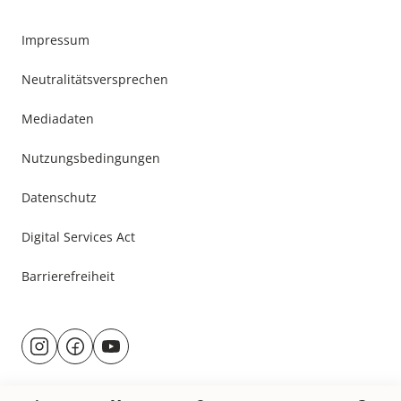
Impressum
Neutralitätsversprechen
Mediadaten
Nutzungsbedingungen
Datenschutz
Digital Services Act
Barrierefreiheit
Besuche
@rund.ums.baby
facebook.com/rundumsbaby.de
youtube.com/@rundumsbaby_
uns
auf: