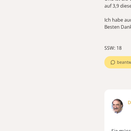
auf 3,9 die
Ich habe au
Besten Dank
beantw
D