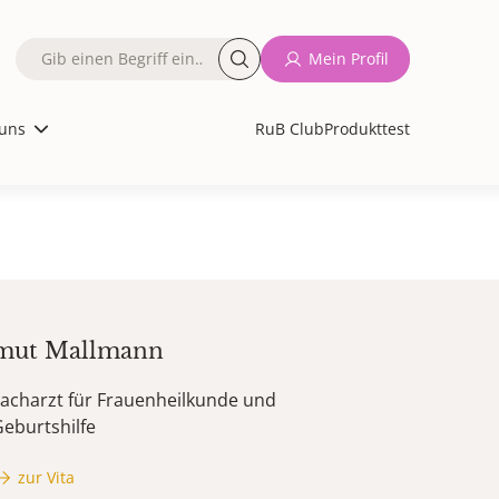
Fulltext
Mein Profil
search
uns
RuB Club
Produkttest
mut
Mallmann
acharzt für Frauenheilkunde und
eburtshilfe
zur Vita