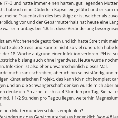
te 17+3 und hatte immer einen harten, gut liegenden Mutt
ht habe ich eine Döderlein Kapsel eingeführt und er kam m
at meine Frauenärztin dies bestätigt: er ist weicher als zuvor
terbildung vor und der Gebärmutterhals hat heute eine Läng
e war er montags bei 4,8. Ist diese Veränderung besorgnis
st am Wochenende gestorben und ich hatte Streit mit me
 hatte also Stress und konnte nicht so viel ruhen. Ich habe l
n der 18. Woche aufgrund einer Infektion verloren. PH ist s
 Abstriche bislang auch ohne irgendwas. Heute wurde nochm
 Infektion ist also eher unwahrscheinlich dieses Mal.
rde mich krank schreiben, aber ich bin selbstständig und m
igen künstlerischen Projekt, das kann ich nicht komplett ca
gen und an die Schwangerschaft denken würde mich aber 
n denke ich. So arbeite ich ca. 4 Stunden pro Tag. Sie hat 
ind. 1 1/2 Stunden pro Tag zu liegen, weiterhin Magnesiu
m.
 einen Muttermundverschluss empfehlen?
 Veränderung des Gebärmutterhalses bedenklich (von 4,8 l