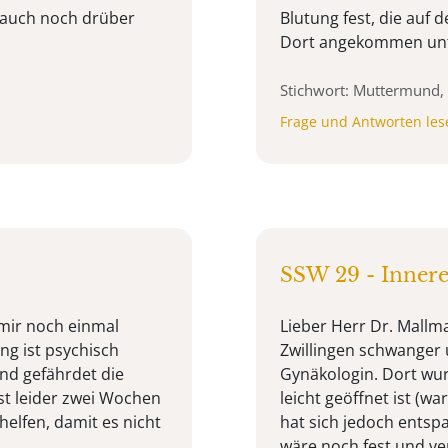
 auch noch drüber
Blutung fest, die auf
Dort angekommen unte
Stichwort: Muttermund
Frage und Antworten les
SSW 29 - Innere
 mir noch einmal
Lieber Herr Dr. Mallma
ng ist psychisch
Zwillingen schwanger
und gefährdet die
Gynäkologin. Dort wur
st leider zwei Wochen
leicht geöffnet ist (wa
elfen, damit es nicht
hat sich jedoch entsp
wäre noch fest und vers