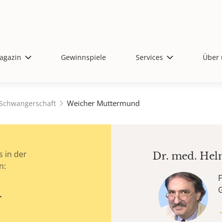
agazin
Gewinnspiele
Services
Über 
Weicher Muttermund
 Schwangerschaft
 in der
Dr. med.
Hel
n:
F
d
G