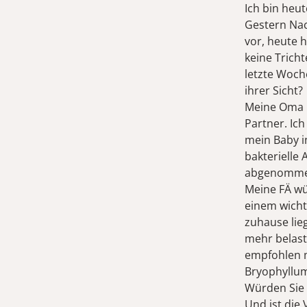
Ich bin heu
Gestern Nac
vor, heute h
keine Trich
letzte Woch
ihrer Sicht?
Meine Oma i
Partner. Ich
mein Baby i
bakterielle
abgenommen.
Meine FÄ wü
einem wicht
zuhause lie
mehr belaste
empfohlen m
Bryophyllu
Würden Sie
Und ist die