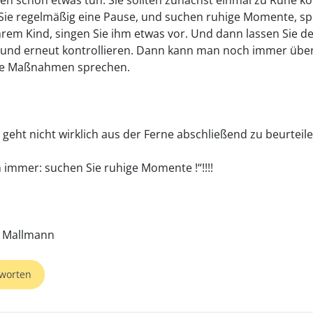
en schon etwas tun. Sie sollten zunächst einmal zu Ruhe 
ie regelmäßig eine Pause, und suchen ruhige Momente, s
Ihrem Kind, singen Sie ihm etwas vor. Und dann lassen Sie d
nd erneut kontrollieren. Dann kann man noch immer übe
te Maßnahmen sprechen.
 geht nicht wirklich aus der Ferne abschließend zu beurteile
 immer: suchen Sie ruhige Momente !“!!!!
worten