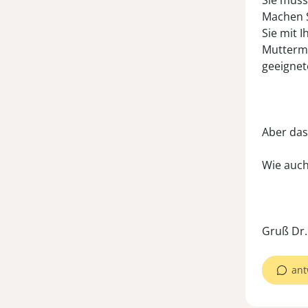
Sie müss
Machen S
Sie mit 
Muttermu
geeigne
Aber das
Wie auch
ant