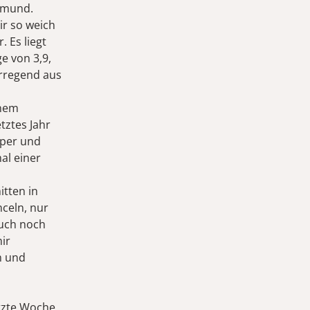
ermund.
ir so weich
. Es liegt
e von 3,9,
erregend aus
inem
etztes Jahr
uper und
al einer
itten in
nceln, nur
auch noch
mir
m und
etzte Woche