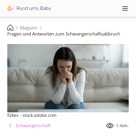
Direkt
zum
Hauptna
≡
Inhalt
Pfadnavigation
Magazin
Startseite
Fragen und Antworten zum Schwangerschaftsabbruch
fizkes - stock.adobe.com
Schwangerschaft
1 min.