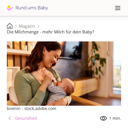
Direkt
zum
Hauptna
≡
Inhalt
Pfadnavigation
Magazin
Startseite
Die Milchmenge - mehr Milch für dein Baby?
bnenin - stock.adobe.com
Gesundheit
1 min.