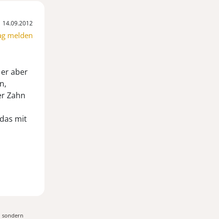
14.09.2012
ag melden
 er aber
n,
er Zahn
 das mit
, sondern