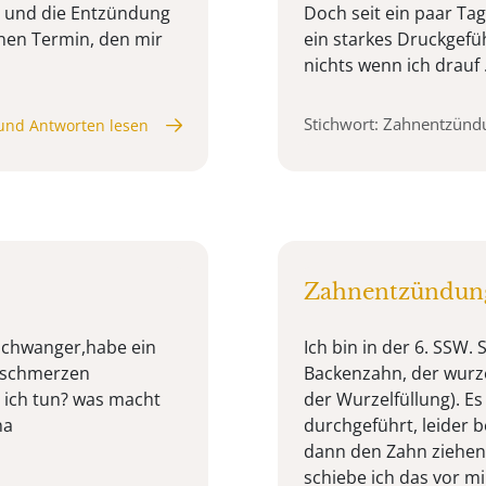
n und die Entzündung
Doch seit ein paar Ta
inen Termin, den mir
ein starkes Druckgefü
nichts wenn ich drauf .
Stichwort: Zahnentzünd
und Antworten lesen
Zahnentzündun
 schwanger,habe ein
Ich bin in der 6. SSW.
h schmerzen
Backenzahn, der wurzel
l ich tun? was macht
der Wurzelfüllung). E
na
durchgeführt, leider be
dann den Zahn ziehen 
schiebe ich das vor mir