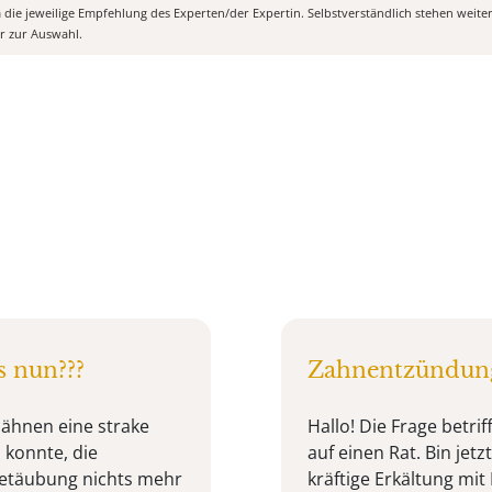
m die jeweilige Empfehlung des Experten/der Expertin. Selbstverständlich stehen weit
er zur Auswahl.
s nun???
Zahnentzündung
zähnen eine strake
Hallo! Die Frage betri
 konnte, die
auf einen Rat. Bin jet
Betäubung nichts mehr
kräftige Erkältung mit