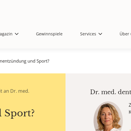
agazin
Gewinnspiele
Services
Über 
nentzündung und Sport?
t an Dr. med.
Dr. med. den
Z
 Sport?