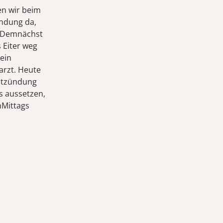
n wir beim
ündung da,
t. Demnächst
 Eiter weg
kein
arzt. Heute
Entzündung
s aussetzen,
hMittags