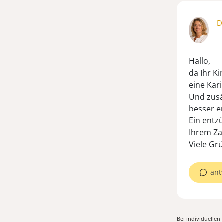
D
Hallo,
da Ihr K
eine Kar
Und zusä
besser e
Ein entz
Ihrem Za
Viele Gr
ant
Bei individuelle