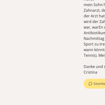
mein Sohn 
Zahnarzt, de
der Arzt ha
wird der Za
war, warEn 
Antibiotiku
Nachmittag h
Sport zu tr
wann könnte
Tennis). Mei
Danke und 
Cristina
beantw