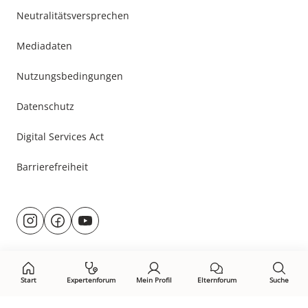
Neutralitätsversprechen
Mediadaten
Nutzungsbedingungen
Datenschutz
Digital Services Act
Barrierefreiheit
Besuche
@rund.ums.baby
facebook.com/rundumsbaby.de
youtube.com/@rundumsbaby_
uns
auf:
Start
Expertenforum
Mein Profil
Elternforum
Suche
Öffne Privacy-Manager