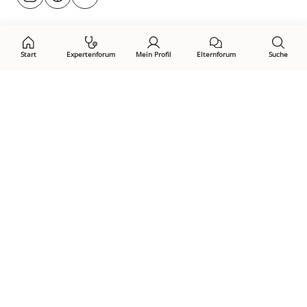
@rund.ums.baby
facebook.com/rundumsbaby.de
youtube.com/@rundumsbaby_
uns
auf:
Start
Expertenforum
Mein Profil
Elternforum
Suche
Öffne Privacy-Manager