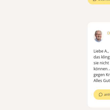
D
Liebe A.,
das klin
sie nich
können. 
gegen Kr
Alles Gut
ant