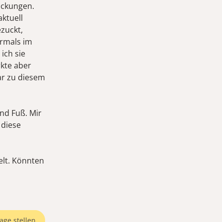
uckungen.
aktuell
ezuckt,
hrmals im
ich sie
rkte aber
ar zu diesem
nd Fuß. Mir
 diese
elt. Könnten
age stellen