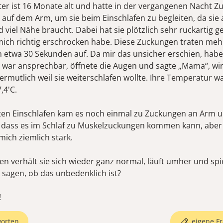
er ist 16 Monate alt und hatte in der vergangenen Nacht Z
e auf dem Arm, um sie beim Einschlafen zu begleiten, da sie 
d viel Nähe braucht. Dabei hat sie plötzlich sehr ruckartig g
mich richtig erschrocken habe. Diese Zuckungen traten me
 etwa 30 Sekunden auf. Da mir das unsicher erschien, habe 
e war ansprechbar, öffnete die Augen und sagte „Mama“, wi
vermutlich weil sie weiterschlafen wollte. Ihre Temperatur w
,4'C.
en Einschlafen kam es noch einmal zu Zuckungen an Arm u
, dass es im Schlaf zu Muskelzuckungen kommen kann, aber
mich ziemlich stark.
n verhält sie sich wieder ganz normal, läuft umher und spi
e sagen, ob das unbedenklich ist?
!
orten
eigene Fr