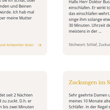
s sie im Schlaf, oder
Hallo Herr Doktor Buss
änden und Beinen
einschlafen. Er wirkt t
würde. Ich hab mal
das einschlafen wehrt
aber meine Mutter
singe ihm solange etwa
30 Minuten. Uhrzeit d
meistens in der ...
Stichwort: Schlaf, Zuck
und Antworten lesen
Zuckungen im S
det seit 2 Nächten
Sehr geehrte Damen u
 zu zuckt. D.h. er
meines 10 Monate alte
in bis zwei Minuten
Schläfer. In der Regel