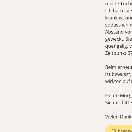
meine Tocht
Ich hatte si
krank ist un
sodass ich 
Abstand von
geweckt. Si
quengelig, 
Zeitpunkt 37
Beim erneut
ist bewusst
wirkten auf 
Heute Morge
Sie mir bitt
Vielen Dank
beantw