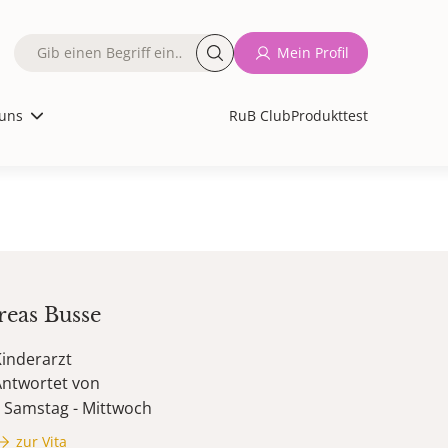
Fulltext
Mein Profil
search
uns
RuB Club
Produkttest
reas
Busse
inderarzt
Antwortet von
Samstag - Mittwoch
zur Vita