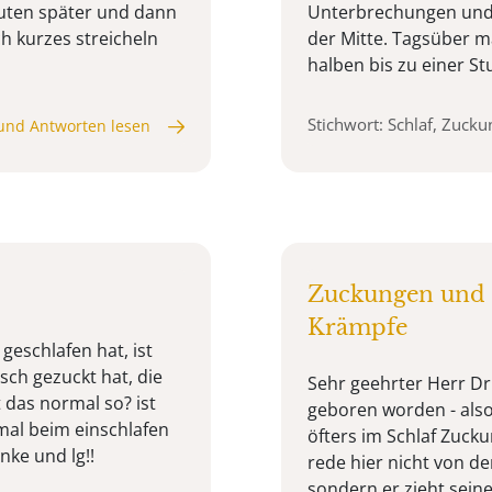
inuten später und dann
Unterbrechungen und 
ch kurzes streicheln
der Mitte. Tagsüber m
halben bis zu einer Stu
Stichwort: Schlaf, Zuck
und Antworten lesen
Zuckungen und Z
Krämpfe
 geschlafen hat, ist
sch gezuckt hat, die
Sehr geehrter Herr Dr.
 das normal so? ist
geboren worden - also
mal beim einschlafen
öfters im Schlaf Zuck
ke und lg!!
rede hier nicht von d
sondern er zieht sei