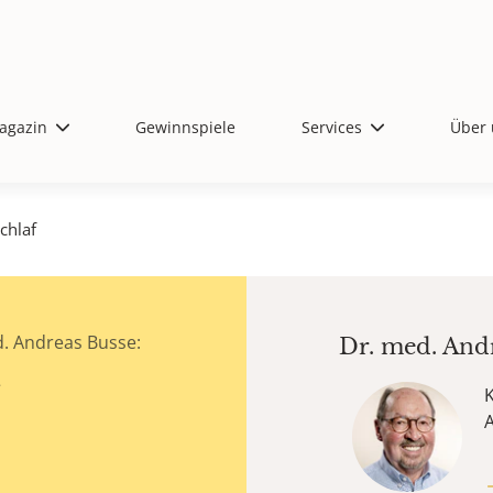
agazin
Gewinnspiele
Services
Über 
chlaf
. Andreas Busse:
Dr. med.
And
K