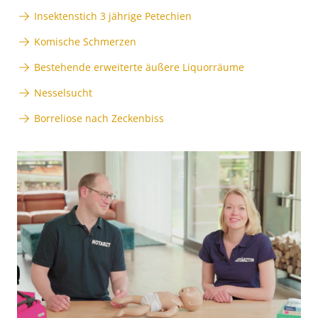
Insektenstich 3 jährige Petechien
Komische Schmerzen
Bestehende erweiterte äußere Liquorräume
Nesselsucht
Borreliose nach Zeckenbiss