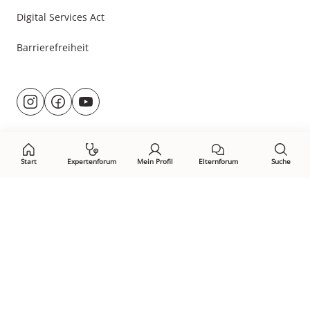
Digital Services Act
Barrierefreiheit
Besuche
@rund.ums.baby
facebook.com/rundumsbaby.de
youtube.com/@rundumsbaby_
uns
auf:
Start
Expertenforum
Mein Profil
Elternforum
Suche
Öffne Privacy-Manager