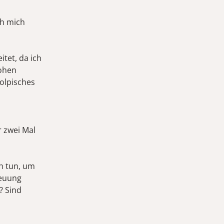
ch mich
itet, da ich
hohen
olpisches
r zwei Mal
h tun, um
reuung
? Sind