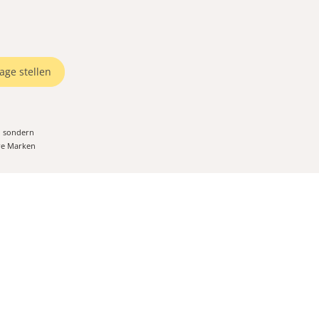
age stellen
, sondern
ere Marken