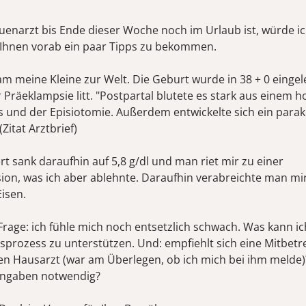
uenarzt bis Ende dieser Woche noch im Urlaub ist, würde i
 Ihnen vorab ein paar Tipps zu bekommen.
m meine Kleine zur Welt. Die Geburt wurde in 38 + 0 eingele
 Präeklampsie litt. "Postpartal blutete es stark aus einem 
s und der Episiotomie. Außerdem entwickelte sich ein parak
itat Arztbrief)
t sank daraufhin auf 5,8 g/dl und man riet mir zu einer
sion, was ich aber ablehnte. Daraufhin verabreichte man mi
Eisen.
rage: ich fühle mich noch entsetzlich schwach. Was kann ic
sprozess zu unterstützen. Und: empfiehlt sich eine Mitbet
n Hausarzt (war am Überlegen, ob ich mich bei ihm melde)
engaben notwendig?