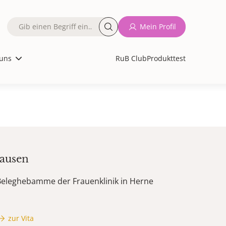
Fulltext
Mein Profil
search
uns
RuB Club
Produkttest
hausen
Beleghebamme der Frauenklinik in Herne
zur Vita