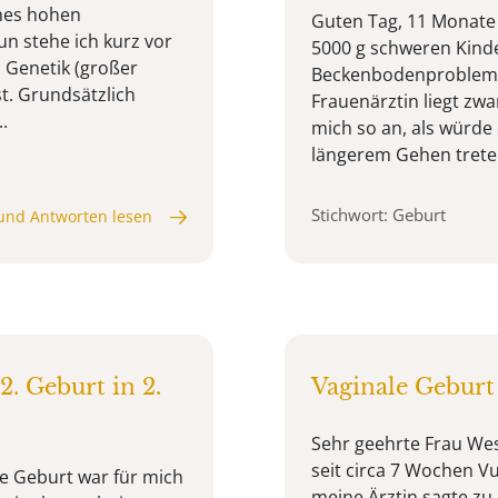
nes hohen
Guten Tag, 11 Monate
n stehe ich kurz vor
5000 g schweren Kinde
d Genetik (großer
Beckenbodenproblemen
t. Grundsätzlich
Frauenärztin liegt zwa
.
mich so an, als würd
längerem Gehen trete
Stichwort: Geburt
und Antworten lesen
2. Geburt in 2.
Vaginale Geburt
Sehr geehrte Frau Wes
seit circa 7 Wochen V
te Geburt war für mich
meine Ärztin sagte zu