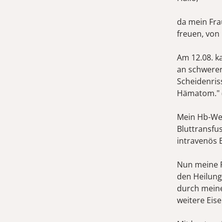
da mein Fra
freuen, von
Am 12.08. ka
an schwerer
Scheidenris
Hämatom." (Z
Mein Hb-Wer
Bluttransfu
intravenös 
Nun meine F
den Heilung
durch meine
weitere Eis