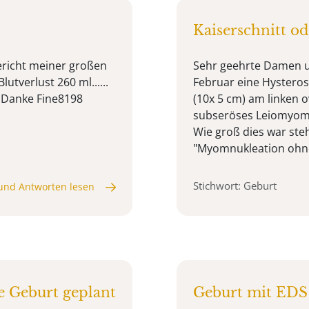
Kaiserschnitt od
ericht meiner großen
Sehr geehrte Damen un
tverlust 260 ml......
Februar eine Hysteros
?? Danke Fine8198
(10x 5 cm) am linken o
subseröses Leiomyom 
Wie groß dies war steh
"Myomnukleation ohne
Stichwort: Geburt
und Antworten lesen
e Geburt geplant
Geburt mit EDS