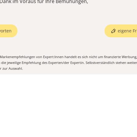
Dank im Voraus für Ihre Bemühungen,
orten
eigene Fr
n Markenempfehlungen von Expert:Innen handelt es sich nicht um finanzierte Werbung
m die jeweilige Empfehlung des Experten/der Expertin. Selbstverständlich stehen weit
er zur Auswahl.