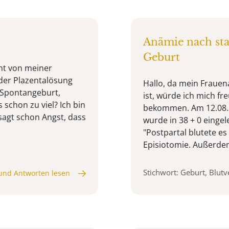
Anämie nach sta
Geburt
cht von meiner
 der Plazentalösung
Hallo, da mein Frauen
t Spontangeburt,
ist, würde ich mich fr
s schon zu viel? Ich bin
bekommen. Am 12.08. 
sagt schon Angst, dass
wurde in 38 + 0 eingele
"Postpartal blutete e
Episiotomie. Außerdem
Stichwort: Geburt, Blutv
und Antworten lesen