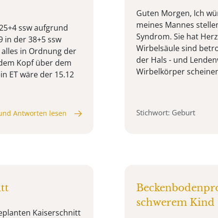
Guten Morgen, Ich wür
meines Mannes stellen,
 25+4 ssw aufgrund
Syndrom. Sie hat He
9 in der 38+5 ssw
Wirbelsäule sind betro
t alles in Ordnung der
der Hals - und Lenden
it dem Kopf über dem
Wirbelkörper scheinen 
n ET wäre der 15.12
Stichwort: Geburt
und Antworten lesen
tt
Beckenbodenpro
schwerem Kind
eplanten Kaiserschnitt