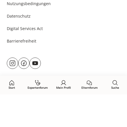
Nutzungsbedingungen
Datenschutz
Digital Services Act
Barrierefreiheit
Besuche
@rund.ums.baby
facebook.com/rundumsbaby.de
youtube.com/@rundumsbaby_
uns
auf:
Start
Expertenforum
Mein Profil
Elternforum
Suche
Öffne Privacy-Manager