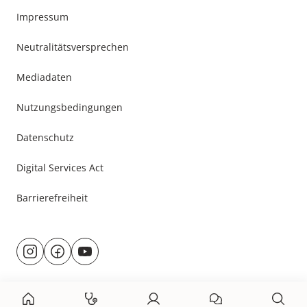
Impressum
Neutralitätsversprechen
Mediadaten
Nutzungsbedingungen
Datenschutz
Digital Services Act
Barrierefreiheit
Besuche
@rund.ums.baby
facebook.com/rundumsbaby.de
youtube.com/@rundumsbaby_
uns
auf: