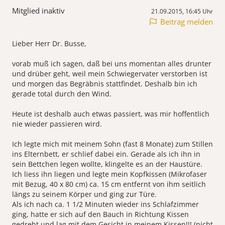
Mitglied inaktiv
21.09.2015, 16:45 Uhr
Beitrag melden
Lieber Herr Dr. Busse,
vorab muß ich sagen, daß bei uns momentan alles drunter
und drüber geht, weil mein Schwiegervater verstorben ist
und morgen das Begräbnis stattfindet. Deshalb bin ich
gerade total durch den Wind.
Heute ist deshalb auch etwas passiert, was mir hoffentlich
nie wieder passieren wird.
Ich legte mich mit meinem Sohn (fast 8 Monate) zum Stillen
ins Elternbett, er schlief dabei ein. Gerade als ich ihn in
sein Bettchen legen wollte, klingelte es an der Haustüre.
Ich liess ihn liegen und legte mein Kopfkissen (Mikrofaser
mit Bezug, 40 x 80 cm) ca. 15 cm entfernt von ihm seitlich
längs zu seinem Körper und ging zur Türe.
Als ich nach ca. 1 1/2 Minuten wieder ins Schlafzimmer
ging, hatte er sich auf den Bauch in Richtung Kissen
gedreht und lag mit dem Gesicht in meinem Kissen!!! (nicht