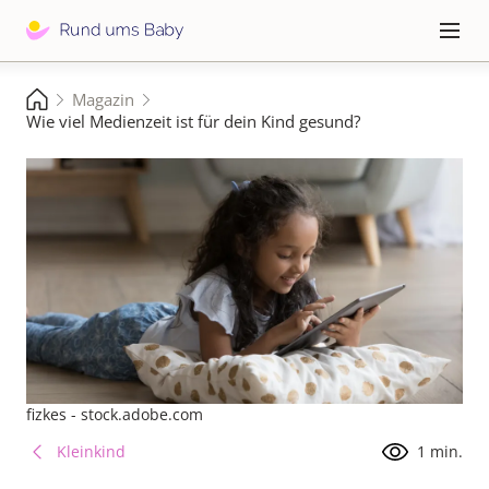
Direkt
zum
Hauptna
≡
Inhalt
Pfadnavigation
Magazin
Startseite
Wie viel Medienzeit ist für dein Kind gesund?
fizkes - stock.adobe.com
Kleinkind
1 min.