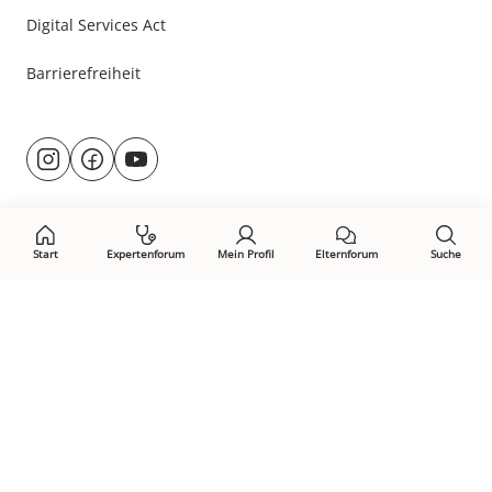
Digital Services Act
Barrierefreiheit
Besuche
@rund.ums.baby
facebook.com/rundumsbaby.de
youtube.com/@rundumsbaby_
uns
auf:
Start
Expertenforum
Mein Profil
Elternforum
Suche
Öffne Privacy-Manager