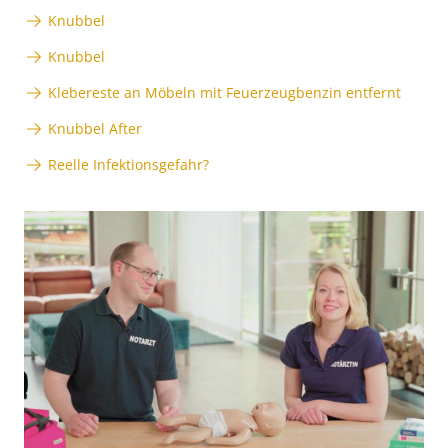
Knubbel
Knubbel
Klebereste an Möbeln mit Feuerzeugbenzin entfernt
Knubbel After
Reelle Infektionsgefahr?